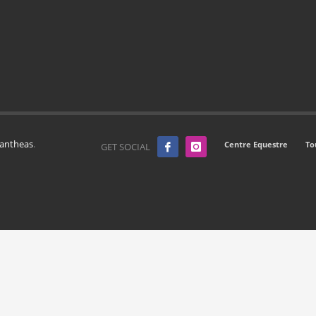
Pantheas
.
Centre Equestre
To
GET SOCIAL