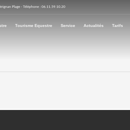
Sérignan Plage - Téléphone : 06.11.59.10.20
stre
Tourisme Equestre
Service
Actualités
Tarifs